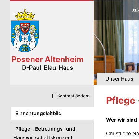
Direkt
Direkt
Direkt
Direkt
zum
zum
zum
zum
Di
Inhalt
Menü
Bereichsmenü
Kontrast-
Button
Navigation
Unser Haus
überspringen
Kontrast ändern
Pflege 
Navigation
Einrichtungsleitbild
überspringen
Wer wir sind
Pflege-, Betreuungs- und
Christliche N
Hauswirtschaftskonzept