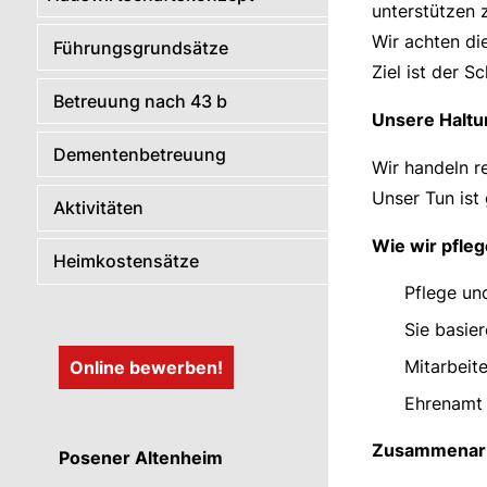
unterstützen 
Wir achten di
Führungsgrundsätze
Ziel ist der 
Betreuung nach 43 b
Unsere Haltu
Dementenbetreuung
Wir handeln r
Unser Tun ist 
Aktivitäten
Wie wir pfle
Heimkostensätze
Pflege und
Sie basie
Mitarbeit
Online bewerben!
Ehrenamt 
Zusammenarb
Posener Altenheim